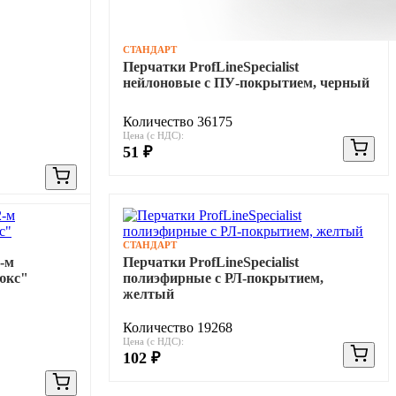
СТАНДАРТ
Перчатки ProfLineSpecialist
нейлоновые с ПУ-покрытием, черный
Количество 36175
Цена (с НДС):
51 ₽
СТАНДАРТ
-м
Перчатки ProfLineSpecialist
юкс"
полиэфирные с РЛ-покрытием,
желтый
Количество 19268
Цена (с НДС):
102 ₽