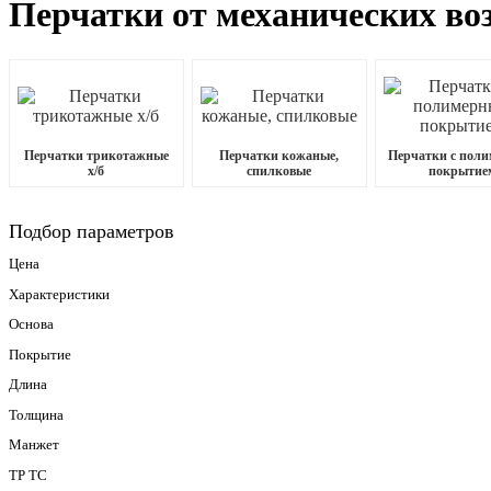
Перчатки от механических во
Перчатки трикотажные
Перчатки кожаные,
Перчатки с пол
х/б
спилковые
покрытие
Подбор параметров
Цена
Характеристики
Основа
Покрытие
Длина
Толщина
Манжет
ТР ТС