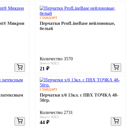
СТАНДАРТ
ist® Микрон
Перчатки ProfLineBase нейлоновые,
белый
Количество 3570
Цена (с НДС):
21 ₽
СТАНДАРТ
 латексным
Перчатки х/б 13кл. с ПВХ ТОЧКА 48-
50гр.
Количество 2731
Цена (с НДС):
44 ₽