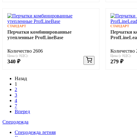
СТАНДАРТ
СТАНДАРТ
Перчатки комбинированные
Перчатки 
утепленные ProfLineBase
ProfLineLea
Количество 2606
Количество 
Цена (с НДС):
Цена (с НДС):
340 ₽
279 ₽
Назад
1
2
3
4
7
Вперед
Спецодежда
Спецодежда летняя