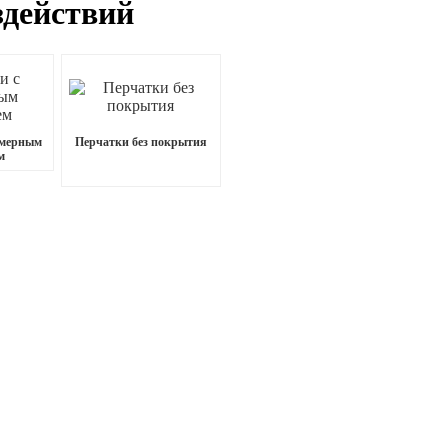
здействий
имерным
Перчатки без покрытия
м