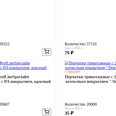
39322
Количество 37116
Цена (с НДС):
79 ₽
СТАНДАРТ
ofLineSpecialist
Перчатки трикотажные с 2
 с РЛ-покрытием, красный
латексным покрытием "Л
20687
Количество 20000
Цена (с НДС):
35 ₽