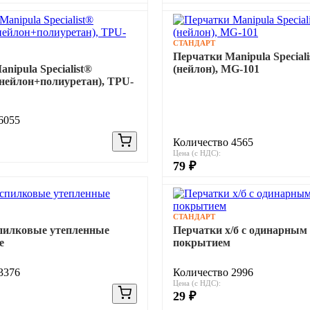
СТАНДАРТ
Перчатки Manipula Special
nipula Specialist®
(нейлон), MG-101
нейлон+полиуретан), TPU-
6055
Количество 4565
Цена (с НДС):
79 ₽
СТАНДАРТ
пилковые утепленные
Перчатки х/б с одинарным
e
покрытием
3376
Количество 2996
Цена (с НДС):
29 ₽