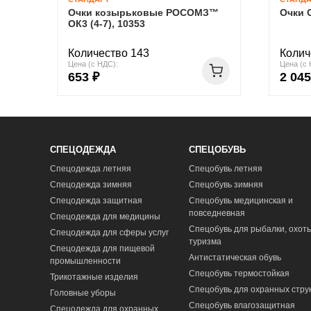
Очки козырьковые РОСОМЗ™
Очки 
ОК3 (4-7), 10353
Количество 143
Колич
Цена (с НДС):
Цена (с 
653 ₽
2 045
СПЕЦОДЕЖДА
СПЕЦОБУВЬ
Спецодежда летняя
Спецобувь летняя
Спецодежда зимняя
Спецобувь зимняя
Спецодежда защитная
Спецобувь медицинская и
повседневная
Спецодежда для медицины
Спецобувь для рыбалки, охоты
Спецодежда для сферы услуг
туризма
Спецодежда для пищевой
Антистатическая обувь
промышленности
Спецобувь термостойкая
Трикотажные изделия
Спецобувь для охранных стру
Головные уборы
Спецобувь влагозащитная
Спецодежда для охранных