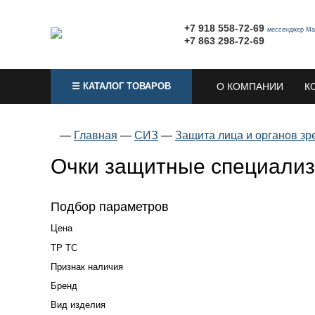
+7 918 558-72-69
мессенджер Ма
+7 863 298-72-69
☰ КАТАЛОГ ТОВАРОВ
О КОМПАНИИ
К
—
Главная
—
СИЗ
—
Защита лица и органов зр
Очки защитные специали
Подбор параметров
Цена
ТР ТС
Признак наличия
Бренд
Вид изделия