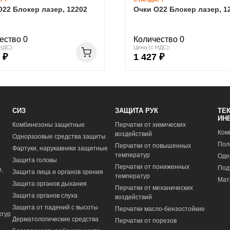
О22 Блокер лазер, 12202
Очки О22 Блокер лазер, 1
ество 0
Количество 0
НДС):
Цена (с НДС):
 ₽
1 427 ₽
СИЗ
ЗАЩИТА РУК
ТЕ
ИН
Комбинезоны защитные
Перчатки от химических
Ком
воздействий
Одноразовые средства защиты
Пол
Перчатки от повышенных
Фартуки, нарукавники защитные
температур
Оде
Защита головы
Перчатки от пониженных
Под
,
Защита лица и органов зрения
температур
Мат
Защита органов дыхания
Перчатки от механических
Защита органов слуха
воздействий
Защита от падений с высоты
Перчатки масло-бензостойкие
ктур
Дерматологические средства
Перчатки от порезов