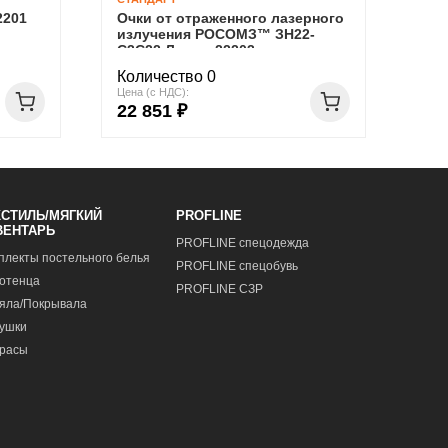
2201
Очки от отраженного лазерного
излучения РОСОМЗ™ ЗН22-
С3С22 Лазер, 22203
Количество 0
Цена (с НДС):
22 851 ₽
КСТИЛЬ/МЯГКИЙ
PROFLINE
ВЕНТАРЬ
PROFLINE спецодежда
плекты постельного белья
PROFLINE спецобувь
отенца
PROFLINE СЗР
яла/Покрывала
ушки
расы