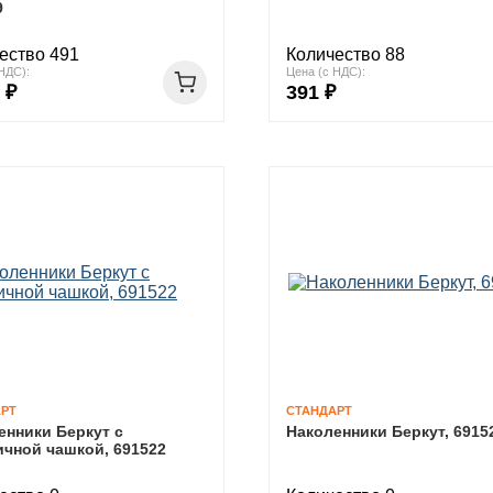
9
ество 491
Количество 88
НДС):
Цена (с НДС):
 ₽
391 ₽
РТ
СТАНДАРТ
енники Беркут с
Наколенники Беркут, 6915
ичной чашкой, 691522