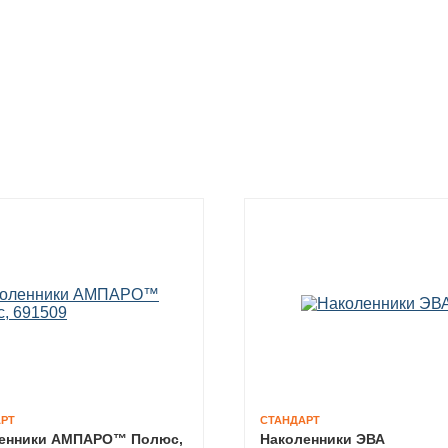
РТ
СТАНДАРТ
енники АМПАРО™ Полюс,
Наколенники ЭВА