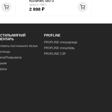
Количество 0
Цена (с НДС):
2 898 ₽
КСТИЛЬ/МЯГКИЙ
PROFLINE
ВЕНТАРЬ
PROFLINE спецодежда
плекты постельного белья
PROFLINE спецобувь
отенца
PROFLINE СЗР
яла/Покрывала
ушки
расы