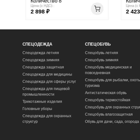
Количество 8
Колич
Цена (с НДС):
Цена (с 
2 898 ₽
2 423
СПЕЦОДЕЖДА
СПЕЦОБУВЬ
Спецодежда летняя
Спецобувь летняя
Спецодежда зимняя
Спецобувь зимняя
Спецодежда защитная
Спецобувь медицинская и
повседневная
Спецодежда для медицины
Спецобувь для рыбалки, охоты
Спецодежда для сферы услуг
туризма
Спецодежда для пищевой
Антистатическая обувь
промышленности
Спецобувь термостойкая
Трикотажные изделия
Спецобувь для охранных стру
Головные уборы
Спецобувь влагозащитная
Спецодежда для охранных
структур
Обувь для дачи, сада, огорода