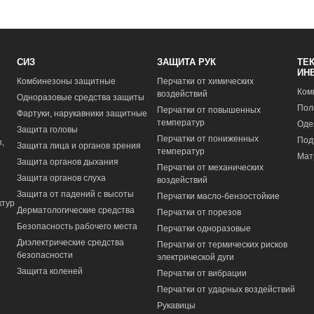
СИЗ
ЗАЩИТА РУК
ТЕ
ИН
Комбинезоны защитные
Перчатки от химических
Ком
воздействий
Одноразовые средства защиты
Пол
Перчатки от повышенных
Фартуки, нарукавники защитные
температур
Оде
Защита головы
Перчатки от пониженных
Под
,
Защита лица и органов зрения
температур
Мат
Защита органов дыхания
Перчатки от механических
Защита органов слуха
воздействий
Защита от падений с высоты
Перчатки масло-бензостойкие
ктур
Дерматологические средства
Перчатки от порезов
Безопасность рабочего места
Перчатки одноразовые
Диэлектрические средства
Перчатки от термических рисков
безопасности
электрической дуги
Защита коленей
Перчатки от вибрации
Перчатки от ударных воздействий
Рукавицы