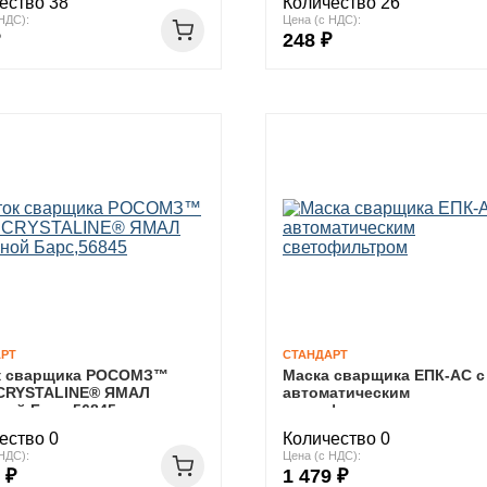
ество 38
Количество 26
НДС):
Цена (с НДС):
248 ₽
РТ
СТАНДАРТ
к сварщика РОСОМЗ™
Маска сварщика ЕПК-АС с
CRYSTALINE® ЯМАЛ
автоматическим
ной Барс,56845
светофильтром
ество 0
Количество 0
НДС):
Цена (с НДС):
 ₽
1 479 ₽