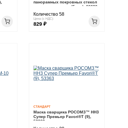
,
панорамных покровных стекол
к щитку сварщика (5 шт.), 00630
Количество 58
Цена (с НДС):
829 ₽
СТАНДАРТ
Маска сварщика РОСОМЗ™ НН3
Супер Премьер Favori®T (9),
53363