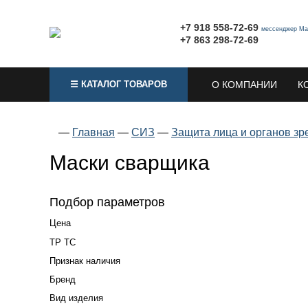
+7 918 558-72-69
мессенджер Ма
+7 863 298-72-69
☰ КАТАЛОГ ТОВАРОВ
О КОМПАНИИ
К
—
Главная
—
СИЗ
—
Защита лица и органов зр
Маски сварщика
Подбор параметров
Цена
ТР ТС
Признак наличия
Бренд
Вид изделия