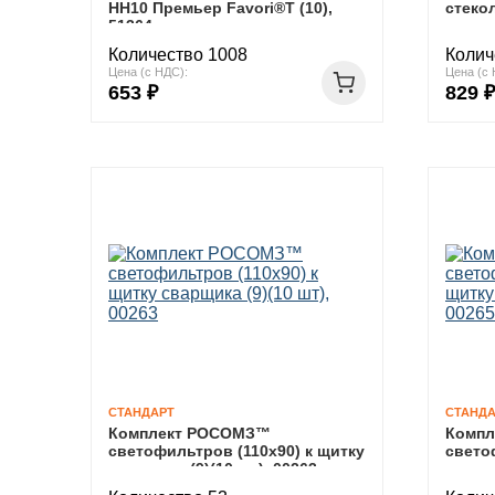
НН10 Премьер Favori®T (10),
стекол
51364
сварщи
Количество 1008
Колич
Цена (с НДС):
Цена (с 
653 ₽
829 ₽
СТАНДАРТ
СТАНДА
Комплект РОСОМЗ™
Комп
светофильтров (110х90) к щитку
свето
сварщика (9)(10 шт), 00263
сварщи