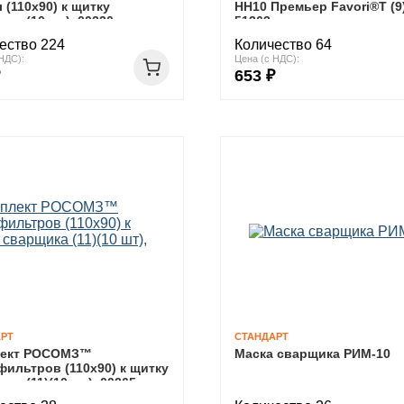
 (110х90) к щитку
НН10 Премьер Favori®T (9)
ка (10 шт), 00230
51363
ество 224
Количество 64
НДС):
Цена (с НДС):
653 ₽
РТ
СТАНДАРТ
лект РОСОМЗ™
Маска сварщика РИМ-10
фильтров (110х90) к щитку
ка (11)(10 шт), 00265