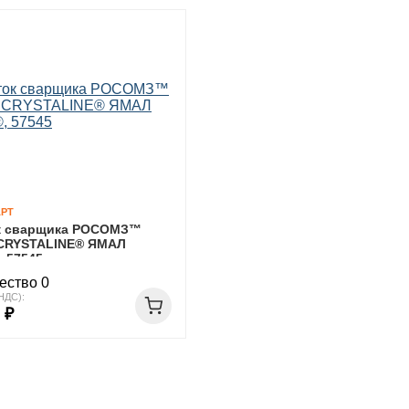
РТ
к сварщика РОСОМЗ™
CRYSTALINE® ЯМАЛ
, 57545
ество 0
НДС):
 ₽