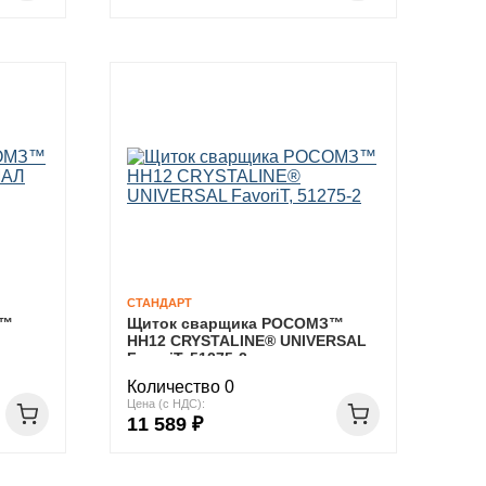
СТАНДАРТ
З™
Щиток сварщика РОСОМЗ™
НН12 CRYSTALINE® UNIVERSAL
FavoriT, 51275-2
Количество 0
Цена (с НДС):
11 589 ₽