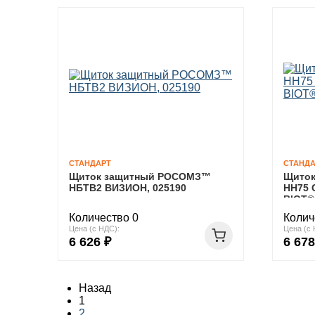
СТАНДАРТ
СТАНДА
Щиток защитный РОСОМЗ™
Щито
НБТВ2 ВИЗИОН, 025190
НН75 
BIOT®
Количество 0
Колич
Цена (с НДС):
Цена (с 
6 626 ₽
6 678
Назад
1
2