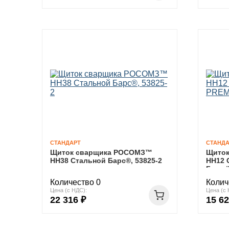
СТАНДАРТ
СТАНДА
Щиток сварщика РОСОМЗ™
Щито
НН38 Стальной Барс®, 53825-2
НН12 
Favori
Количество 0
Колич
Цена (с НДС):
Цена (с 
22 316 ₽
15 62