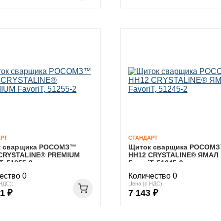
РТ
СТАНДАРТ
к сварщика РОСОМЗ™
Щиток сварщика РОСОМ
CRYSTALINE® PREMIUM
НН12 CRYSTALINE® ЯМАЛ
T, 51255-2
FavoriT, 51245-2
ество 0
Количество 0
НДС):
Цена (с НДС):
1 ₽
7 143 ₽