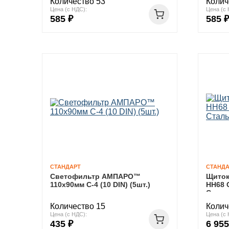
Количество 53
Колич
Цена (с НДС):
Цена (с 
585 ₽
585 ₽
СТАНДАРТ
СТАНДА
Светофильтр АМПАРО™
Щито
110х90мм С-4 (10 DIN) (5шт.)
НН68 
Сталь
Количество 15
Колич
Цена (с НДС):
Цена (с 
435 ₽
6 955