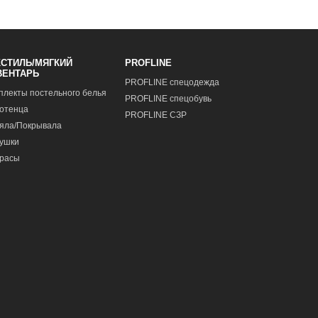
КСТИЛЬ/МЯГКИЙ
PROFLINE
ВЕНТАРЬ
PROFLINE спецодежда
плекты постельного белья
PROFLINE спецобувь
отенца
PROFLINE СЗР
яла/Покрывала
ушки
расы