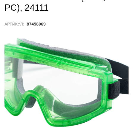
PС), 24111
АРТИКУЛ:
87458069