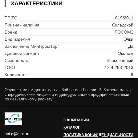
ХАРАКТЕРИСТИКИ
ТР ТС
019/2011
Признак наличия
Складской
Бренд
РОСОМЗ
Вид изделия
Очки
Заключение МинПромТорг
Да
Ценовой сегмент
Эконом
Сезонность
Всесезонный
ГОСТ
12.4.253-2013
Количество
9
Осуществляем доставку в любой регион России. Работаем только
с юридическими лицами и индивидуальными предпринимателями
по безналичному расчету.
О КОМПАНИИ
КАТАЛОГ
api-g@mail.ru
ПОЛИТИКА КОНФИДЕНЦИАЛЬНОСТИ