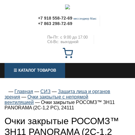
+7 918 558-72-69
мессенджер Макс
+7 863 298-72-69
Пн-Пт: с 9:00 до 17:00
Сб-Вс: выходной
☰ КАТАЛОГ ТОВАРОВ
—
Главная
—
СИЗ
—
Защита лица и органов
зрения
—
Очки закрытые с непрямой
вентиляцией
—
Очки закрытые РОСОМЗ™ ЗН11
PANORAMA (2С-1,2 PС), 24111
Очки закрытые РОСОМЗ™
ЗН11 PANORAMA (2С-1,2